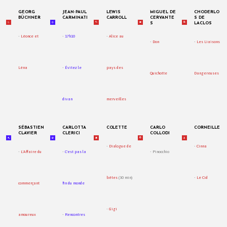
GEORG
JEAN-PAUL
LEWIS
MIGUEL DE
CHODERLO
BÜCHNER
CARMINATI
CARROLL
CERVANTE
S DE
S
LACLOS
•
Léonce et
•
17h10
•
Alice au
•
Don
•
Les Liaisons
Léna
•
Évitez le
pays des
Quichotte
Dangereuses
divan
merveilles
SÉBASTIEN
CARLOTTA
COLETTE
CARLO
CORNEILLE
CLAVIER
CLERICI
COLLODI
•
Dialogue de
•
Cinna
•
L'Affaire du
•
C'est pas la
• Pinocchio
bêtes
(30 min)
•
Le Cid
commerçant
fin du monde
•
Gigi
amoureux
•
Rencontres