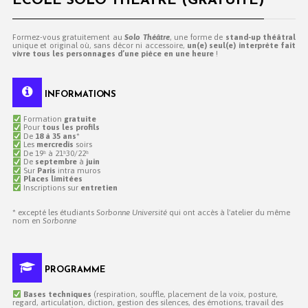
ÉCOLE SOLO THÉÂTRE (GRATUITE)
Formez-vous gratuitement au
Solo Théâtre
, une forme de
stand-up théâtral
unique et original où, sans décor ni accessoire,
un(e) seul(e) interprète fait
vivre tous les personnages d’une pièce en une heure
!
INFORMATIONS
Formation
gratuite
Pour
tous les profils
De
18 à 35 ans
*
Les
mercredis
soirs
De 19ʰ à 21ʰ30/22ʰ
De
septembre
à
juin
Sur
Paris
intra muros
Places limitées
Inscriptions sur
entretien
* excepté les étudiants
Sorbonne Université
qui ont accès à l'atelier du même
nom en
Sorbonne
PROGRAMME
Bases techniques
(respiration, souffle, placement de la voix, posture,
regard, articulation, diction, gestion des silences, des émotions, travail des