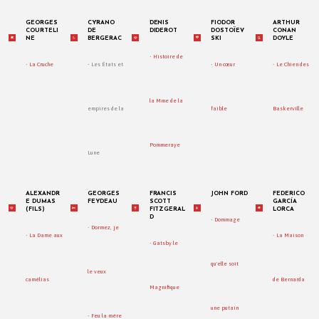
GEORGES
CYRANO
DENIS
FIODOR
ARTHUR
COURTELI
DE
DIDEROT
DOSTOÏEV
CONAN
NE
BERGERAC
SKI
DOYLE
•
Histoire de
•
La Cruche
• Les États et
•
Un cœur
•
Le Chien des
la Mme de la
empires de la
faible
Baskerville
Pommeraye
Lune
ALEXANDR
GEORGES
FRANCIS
JOHN FORD
FEDERICO
E DUMAS
FEYDEAU
SCOTT
GARCÍA
(FILS)
FITZGERAL
LORCA
D
•
Dommage
•
Dormez, je
•
La Dame aux
•
La Maison
•
Gatsby le
qu'elle soit
le veux
camélias
de Bernarda
Magnifique
une putain
•
Feu la mère