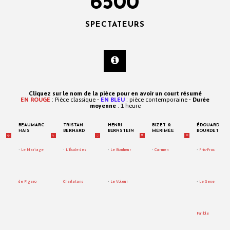
6500
SPECTATEURS
Cliquez sur le nom de la pièce pour en avoir un court résumé
EN ROUGE
: Pièce classique •
EN BLEU
: pièce contemporaine •
Durée
moyenne
: 1 heure
BEAUMARC
TRISTAN
HENRI
BIZET &
ÉDOUARD
HAIS
BERNARD
BERNSTEIN
MÉRIMÉE
BOURDET
•
Le Mariage
•
L’École des
•
Le Bonheur
•
Carmen
•
Fric-Frac
de Figaro
Charlatans
•
Le Voleur
•
Le Sexe
Faible