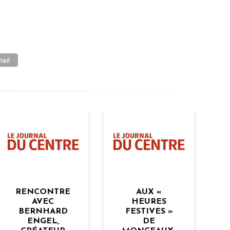
ail
LE SOLO
THÉÂTRE :
AUX «
UNE
HEURES
PRATIQUE
FESTIVES »
ARTISTIQUE
DE
ÉGALITAIRE