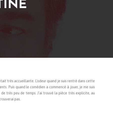
TINE
tait très accueillante. L'odeur quand je suis rentré dans cette
nts. Puis quand le comédien a commencé à jouer, je me suis
 de très peu de temps. J'ai trouvé la pièce très explicite, au
trouverai pas.