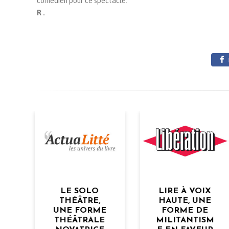
comédien pour ce spectacle.
R .
LIRE À VOIX
LES SOLO
HAUTE, UNE
THÉÂTRE
E
FORME DE
DANS LES
E
MILITANTISM
HÔTELS