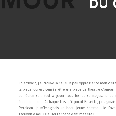
DU 
En arrivant, j’ai trouvé la salle un peu oppressante mais c’ét
la pièce, qui est censée être une pièce de théâtre d’amour, d
comédien soit seul à jouer tous les personnages, je pen
finalement non. À chaque fois qu’il jouait Rosette, j'imaginai
Perdican, je m’imaginais un beau jeune homme... Je l’ava
J’arrivais à me visualiser la scène dans ma tête !