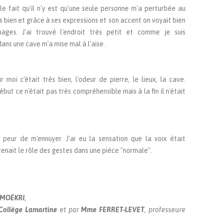
 le fait qu'il n'y est qu'une seule personne m'a perturbée au
s bien et grâce à ses expressions et son accent on voyait bien
nages. J'ai trouvé l'endroit très petit et comme je suis
dans une cave m'a mise mal à l'aise .
ur moi c'était très bien, l'odeur de pierre, le lieux, la cave.
début ce n'était pas très compréhensible mais à la fin il n'était
s peur de m'ennuyer. J'ai eu la sensation que la voix était
nait le rôle des gestes dans une pièce "normale".
MOÉKRI
,
Collège Lamartine
et par
Mme FERRET-LEVET
, professeure