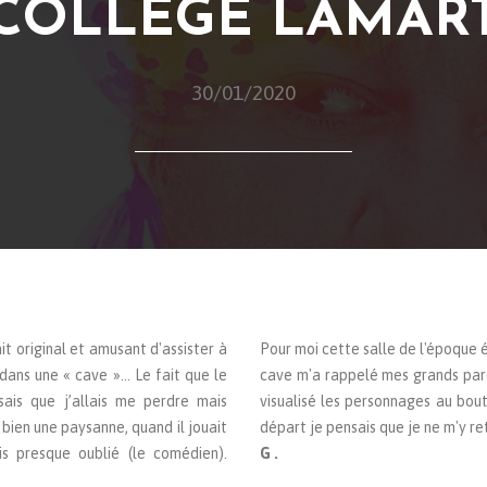
COLLÈGE LAMAR
30/01/2020
ait original et amusant d'assister à
Pour moi cette salle de l'époque é
ans une « cave »... Le fait que le
cave m'a rappelé mes grands pare
sais que j’allais me perdre mais
visualisé les personnages au bout
s bien une paysanne, quand il jouait
départ je pensais que je ne m'y re
is presque oublié (le comédien).
G .