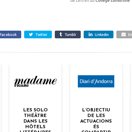
de Lettres au
Collège Lamartine
Facebook
Twitter
Tumblr
Linkedin
Em
L’OBJECTIU
RENCONTRE
DE LES
AVEC
ACTUACIONS
BERNHARD
ÉS
ENGEL,