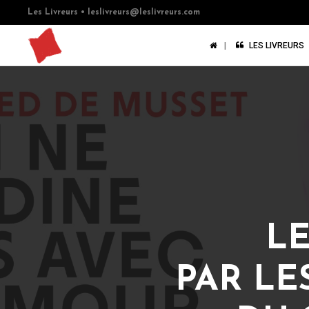
Les Livreurs •
leslivreurs@leslivreurs.com
LES LIVREURS
LE
PAR LE