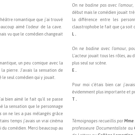
On ne badine pas avec l'amour
,
début mais le comédien jouait trè
 théâtre romantique que j'ai trouvé
la différence entre les person
beaucoup aimé l'odeur de la cave.
claustrophobe le fait que ça soit 
 mais vu que le comédien changeait
L .
On ne badine avec l'amour
, po
L'acteur jouait tous les rôles, au 
mantique, un peu comique avec la
plus seul sur scène.
 la pierre. J'avais la sensation de
E .
é le seul comédien qui y jouait.
Pour moi c'étais bien car j'avai
évidemment plus importante et pre
ai bien aimé le fait qu'il se passe
T .
nné la sensation que le personnage
es on ne les a pas mélangés grâce
tains temps j'avais un vrai cinéma
Témoignages recueillis par
Mme 
ui du comédien. Merci beaucoup au
professeure Documentaliste au